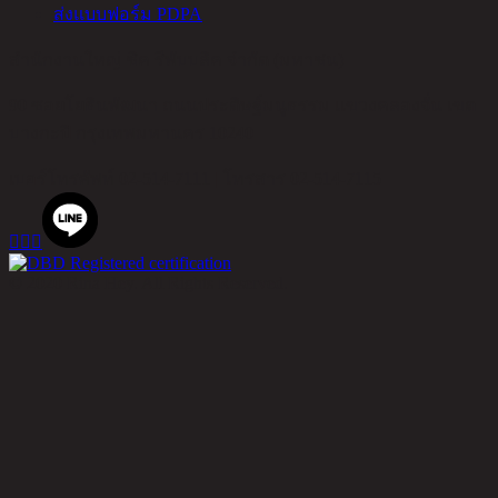
ส่งแบบฟอร์ม PDPA
สำนักงานใหญ่ ชิค รีพับบลิค จำกัด (มหาชน)
90 ซอยโยธินพัฒนา ถนนประดิษฐ์มนูธรรม แขวงคลองจั่น เขต
บางกะปิ กรุงเทพมหานคร 10240
เบอร์โทรศัพท์
02-514-7111 |
โทรสาร
02-514-7115



© 2020 Rina Hey. All Rights Reserved.