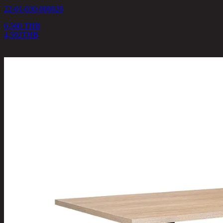
22-01-030-000020
6,560 THB
4,592
THB