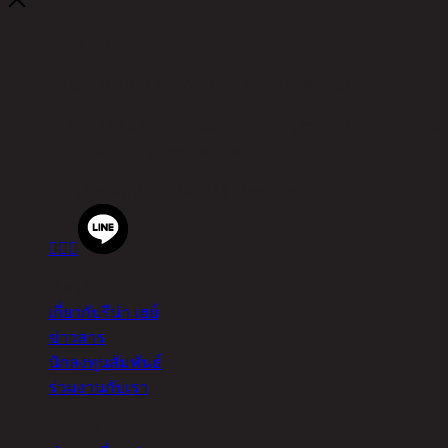
ติดต่อเรา
สำนักงานใหญ่ ชิค รีพับบลิค จำกัด (มหาชน)
90 ซอยโยธินพัฒนา ถนนประดิษฐ์มนูธรรม แขวงคลองจั่น
เขตบางกะปิ กรุงเทพมหานคร 10240
เบอร์โทรศัพท์
02-514-7111 |
โทรสาร
02-514-7115



เกี่ยวกับ
เกี่ยวกับรีน่า เฮย์
ข่าวสาร
นักลงทุนสัมพันธ์
ร่วมงานกับเรา
ความช่วยเหลือ