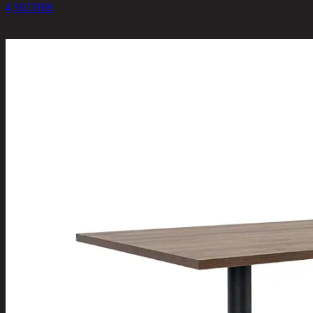
4,592
THB