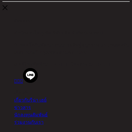
ติดต่อเรา
สำนักงานใหญ่ ชิค รีพับบลิค จำกัด (มหาชน)
90 ซอยโยธินพัฒนา ถนนประดิษฐ์มนูธรรม แขวงคลองจั่น
เขตบางกะปิ กรุงเทพมหานคร 10240
เบอร์โทรศัพท์
02-514-7111 |
โทรสาร
02-514-7115



เกี่ยวกับ
เกี่ยวกับรีน่า เฮย์
ข่าวสาร
นักลงทุนสัมพันธ์
ร่วมงานกับเรา