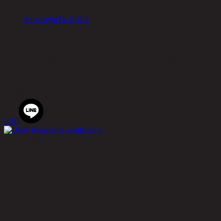
ส่งแบบฟอร์ม PDPA
สำนักงานใหญ่ ชิค รีพับบลิค จำกัด (มหาชน)
90 ซอยโยธินพัฒนา ถนนประดิษฐ์มนูธรรม แขวงคลองจั่น เขต
บางกะปิ กรุงเทพมหานคร 10240
เบอร์โทรศัพท์
02-514-7111 |
โทรสาร
02-514-7115



© 2020 Rina Hey. All Rights Reserved.