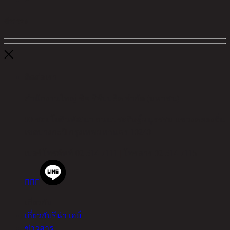
ตัวกรอง
ติดต่อเรา
สำนักงานใหญ่ ชิค รีพับบลิค จำกัด (มหาชน)
90 ซอยโยธินพัฒนา ถนนประดิษฐ์มนูธรรม แขวงคลองจั่น
เขตบางกะปิ กรุงเทพมหานคร 10240
เบอร์โทรศัพท์
02-514-7111 |
โทรสาร
02-514-7115



เกี่ยวกับ
เกี่ยวกับรีน่า เฮย์
ข่าวสาร