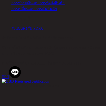
การชำระเงินและการจัดส่งสินค้า
การเปลี่ยนและการคืนสินค้า
จัดการคุกกี้
ส่งแบบฟอร์ม PDPA
สำนักงานใหญ่ ชิค รีพับบลิค จำกัด (มหาชน)
90 ซอยโยธินพัฒนา ถนนประดิษฐ์มนูธรรม แขวงคลองจั่น เขต
บางกะปิ กรุงเทพมหานคร 10240
เบอร์โทรศัพท์
02-514-7111 |
โทรสาร
02-514-7115



© 2020 Rina Hey. All Rights Reserved.