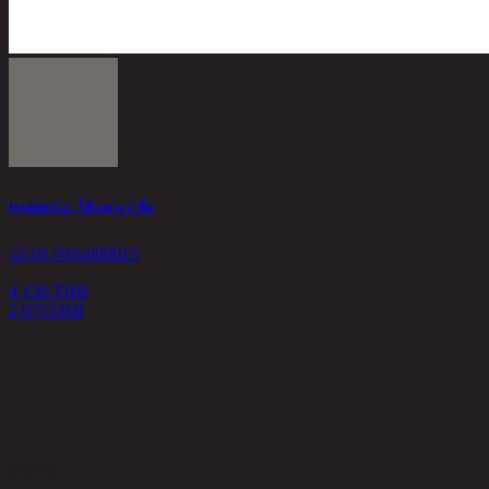
HARREX/2, โต๊ะกลาง 2 ชิ้น
22-01-016-000015
4,150 THB
2,075
THB
<
1
>
ตัวกรอง