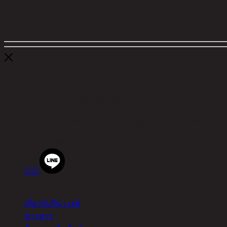
>
ตัวกรอง
ติดต่อเรา
สำนักงานใหญ่ ชิค รีพับบลิค จำกัด (มหาชน)
90 ซอยโยธินพัฒนา ถนนประดิษฐ์มนูธรรม แขวงคลองจั่น 
เบอร์โทรศัพท์
02-514-7111 |
โทรสาร
02-514-7115



เกี่ยวกับ
เกี่ยวกับรีน่า เฮย์
ข่าวสาร