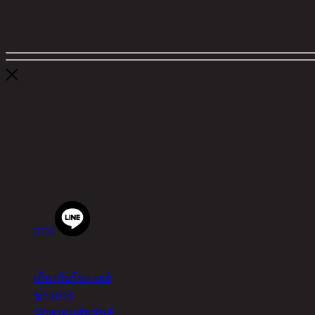
ตัวกรอง
ติดต่อเรา
สำนักงานใหญ่ ชิค รีพับบลิค จำกัด (มหาชน)
90 ซอยโยธินพัฒนา ถนนประดิษฐ์มนูธรรม แขวงคลองจั่น 
เบอร์โทรศัพท์
02-514-7111 |
โทรสาร
02-514-7115



เกี่ยวกับ
เกี่ยวกับรีน่า เฮย์
ข่าวสาร
นักลงทุนสัมพันธ์