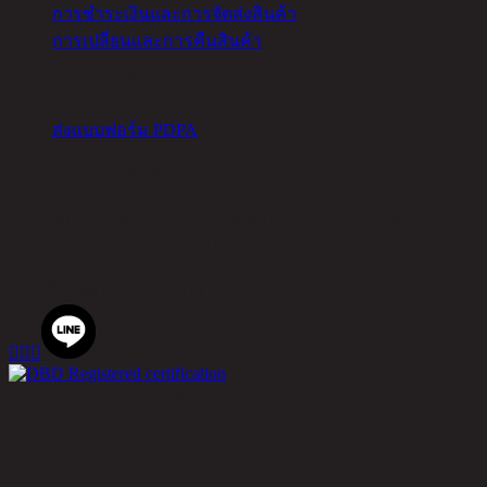
การชำระเงินและการจัดส่งสินค้า
การเปลี่ยนและการคืนสินค้า
จัดการคุกกี้
ส่งแบบฟอร์ม PDPA
สำนักงานใหญ่ ชิค รีพับบลิค จำกัด (มหาชน)
90 ซอยโยธินพัฒนา ถนนประดิษฐ์มนูธรรม แขวงคลองจั่น เขต
บางกะปิ กรุงเทพมหานคร 10240
เบอร์โทรศัพท์
02-514-7111 |
โทรสาร
02-514-7115



© 2020 Rina Hey. All Rights Reserved.