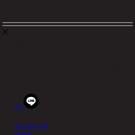
ตัวกรอง
ติดต่อเรา
สำนักงานใหญ่ ชิค รีพับบลิค จำกัด (มหาชน)
90 ซอยโยธินพัฒนา ถนนประดิษฐ์มนูธรรม แขวงคลองจั่น
เขตบางกะปิ กรุงเทพมหานคร 10240
เบอร์โทรศัพท์
02-514-7111 |
โทรสาร
02-514-7115



เกี่ยวกับ
เกี่ยวกับรีน่า เฮย์
ข่าวสาร