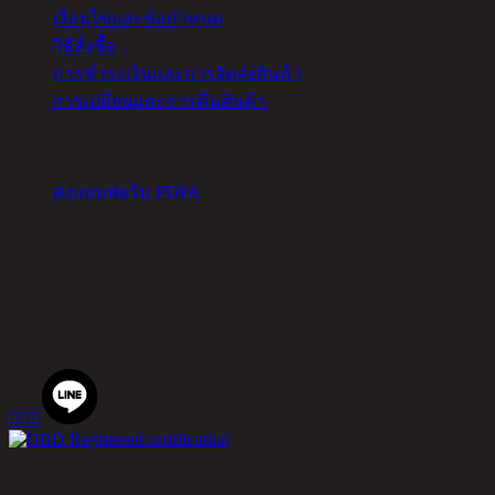
เงื่อนไขและข้อกำหนด
วิธีสั่งซื้อ
การชำระเงินและการจัดส่งสินค้า
การเปลี่ยนและการคืนสินค้า
จัดการคุกกี้
ส่งแบบฟอร์ม PDPA
สำนักงานใหญ่ ชิค รีพับบลิค จำกัด (มหาชน)
90 ซอยโยธินพัฒนา ถนนประดิษฐ์มนูธรรม แขวงคลองจั่น เขต
บางกะปิ กรุงเทพมหานคร 10240
เบอร์โทรศัพท์
02-514-7111 |
โทรสาร
02-514-7115



© 2020 Rina Hey. All Rights Reserved.