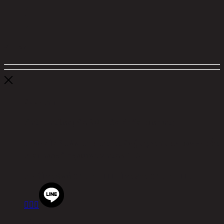
<
1
>
ตัวกรอง
ติดต่อเรา
สำนักงานใหญ่ ชิค รีพับบลิค จำกัด (มหาชน)
90 ซอยโยธินพัฒนา ถนนประดิษฐ์มนูธรรม แขวงคลองจั่น
เขตบางกะปิ กรุงเทพมหานคร 10240
เบอร์โทรศัพท์
02-514-7111 |
โทรสาร
02-514-7115


