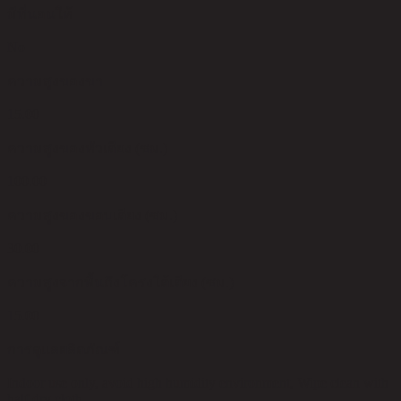
มีที่นอนให้
No
ความสูงของขา
15.00
ความสูงของหัวเตียง (ซม.)
100.00
ความสูงของขอบเตียง (ซม.)
30.00
ความสูงจากพื้นถึงโครงใต้เตียง (ซม.)
15.00
การดูแลผลิตภัณฑ์
Indoor use only, avoid high humidity environment, Wipe clean with
half dry cloth.