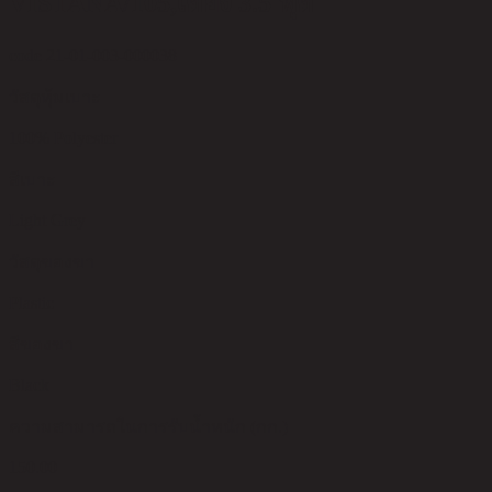
VISTANA/105,เตียง 3.5 ฟุต
code 21-01-003-000038
วัสดุหุ้มเบาะ
100% Polyester
สีเบาะ
Light Grey
วัสดุของขา
Plastic
สีของขา
Black
ความสามารถในการรับน้ำหนัก (กก.)
150.00