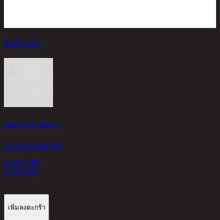
สินค้าหมด
B
2
ZENO-CP/51, โต๊ะข้าง
6
21-01-016-000166
6,650 THB
3,325
THB
เพิ่มลงตะกร้า