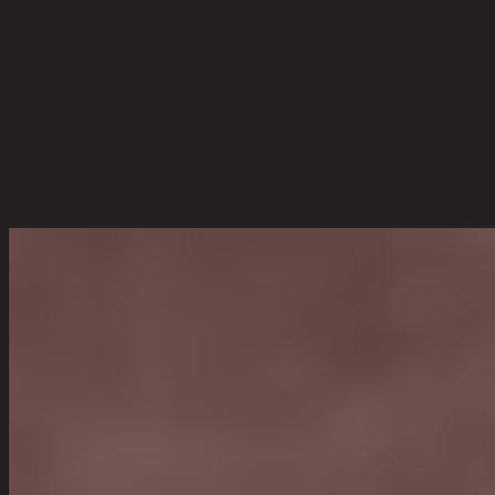
ประเภทห้อง
Dining room
ขนาดโดยรวม กxยxส (ซม.)
56 cm x 57 cm x 72 cm
ตัวเลือกสี