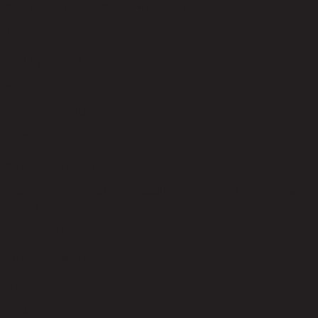
ความสามารถในการรับน้ำหนัก (กก.)
120.00
ความสูงของขา
40.00
ความสูงจากพื้นถึงเบาะสูงสุด (ซม.)
45.00
การดูแลผลิตภัณฑ์
Indoor use only, avoid high humidity environment, Wipe clean with
half dry cloth.
การประกอบ
Partial Assembly Required
สไตล์
Modern