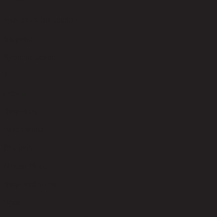
code 21-01-010-000071
วัสดุหลัก
Synthetic Leather
สี
Brown
วัสดุของขา
Beach Wood
สีของขา
Natural Wood
วัสดุของตัวเบาะ
Foam