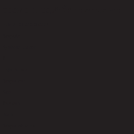
COSMO PLUS,เก้าอี้รับประทานอาหาร
code 21-01-010-000223
วัสดุหลัก
Synthetic Leather
สี
Light Brown
วัสดุของขา
Steel
สีของขา
Black
วัสดุของตัวเบาะ