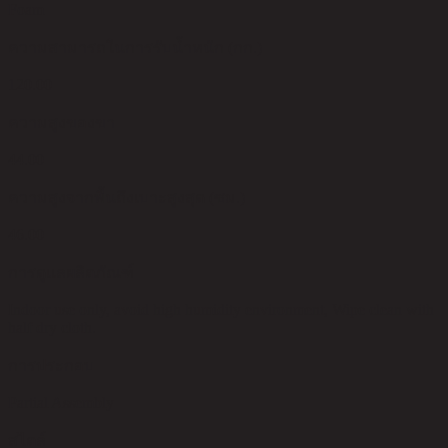
Foam
ความสามารถในการรับน้ำหนัก (กก.)
120.00
ความสูงของขา
44.00
ความสูงจากพื้นถึงเบาะสูงสุด (ซม.)
46.00
การดูแลผลิตภัณฑ์
Indoor use only, avoid high humidity environment, Wipe clean with
half dry cloth.
การประกอบ
Partial Assembly
สไตล์