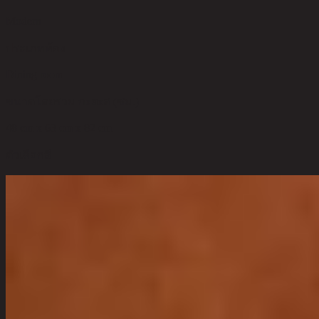
Modern
ประเภทห้อง
Dining room
ขนาดโดยรวม กxยxส (ซม.)
48 cm x 63 cm x 82 cm
ตัวเลือกสี