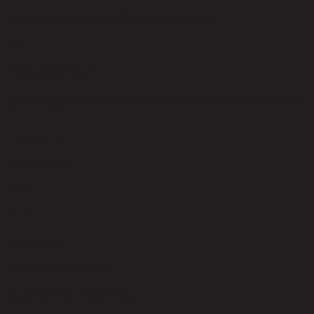
ความสามารถในการรับน้ำหนักของชั้น (กก.)
8.00
การดูแลผลิตภัณฑ์
Indoor use only, avoid high humidity environment, Wipe clean with
half dry cloth.
การประกอบ
Full Assembly
สไตล์
Modern
ประเภทห้อง
Bedroom/Living Room
ขนาดโดยรวม กxยxส (ซม.)