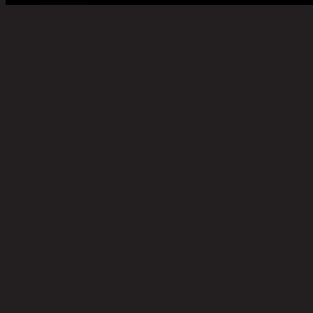
SHOW/60,ตู้โชว์กระจก 8 ชั้นพร้อมกุญแจ
ล็อก
code 21-01-013-000006
วัสดุหน้าท็อป
Particle Board
สีหน้าท็อป
Natural Wood
วัสดุ
Tempered Glass
สี
Clear