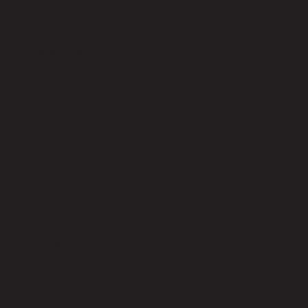
44.00
การดูแลผลิตภัณฑ์
Indoor use only, avoid high humidity environment, Wipe clean with
half dry cloth.
การประกอบ
Partial Assembly Required
สไตล์
Modern
ประเภทห้อง
Living Room
ขนาดโดยรวม กxยxส (ซม.)
36 cm x 36 cm x 51 cm