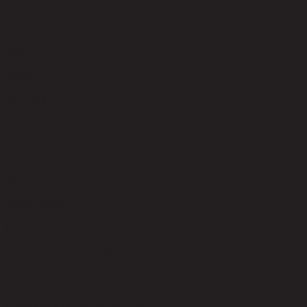
code 21-01-016-000055
วัสดุหน้าท็อป
Mirror
สีหน้าท็อป
Clear
วัสดุของโครงสร้าง
Steel
สีของโครงสร้าง
Grey
ความสามารถในการรับน้ำหนัก (กก.)
40.00
ความสูงจากพื้นถึงใต้โครง (ซม.)