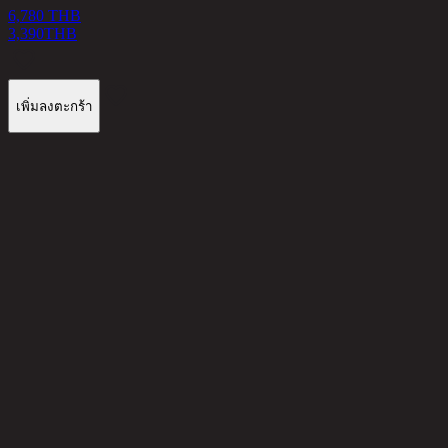
6,780 THB
3,390
THB
เพิ่มลงตะกร้า