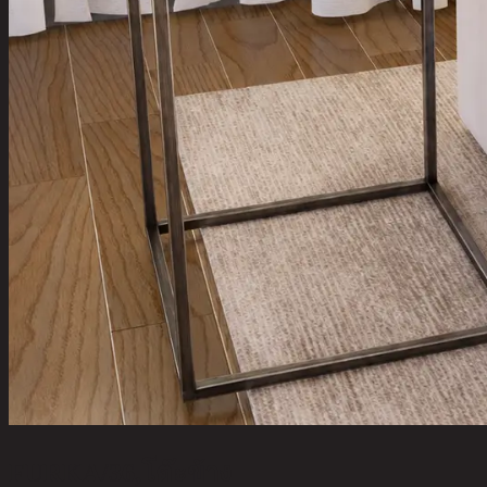
FURKA/36,โต๊ะข้าง