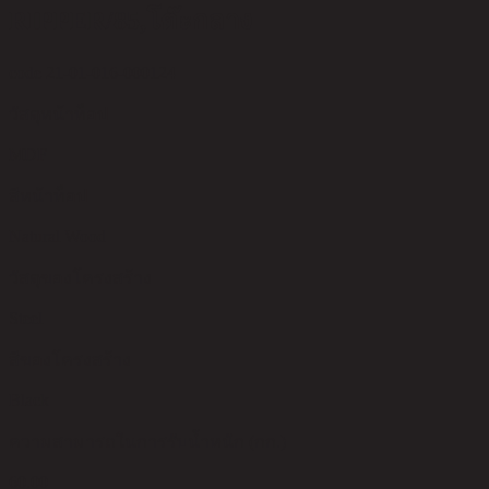
RIPPER/85,โต๊ะกลาง
code 21-01-016-000124
วัสดุหน้าท็อป
MDF
สีหน้าท็อป
Natural Wood
วัสดุของโครงสร้าง
Steel
สีของโครงสร้าง
Black
ความสามารถในการรับน้ำหนัก (กก.)
60.00