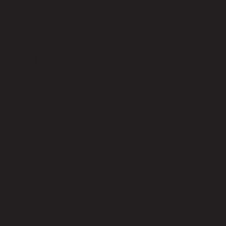
CAYDEN/45,โต๊ะข้าง
code 21-01-016-000158
วัสดุหน้าท็อป
MDF
สีหน้าท็อป
Taupe
วัสดุของขา
Pine Wood
สีของขา
Taupe
ความสามารถในการรับน้ำหนัก (กก.)