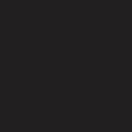
40.00
ความสูงจากพื้นถึงใต้โครง (ซม.)
10.00
คำบรรยาย
3 Drawers
การดูแลผลิตภัณฑ์
Indoor use only, avoid high humidity environment, Wipe clean with
half dry cloth.
การประกอบ
Partial Assembly
สไตล์
Modern
ประเภทห้อง