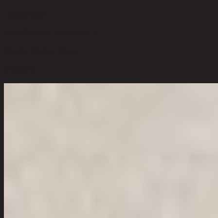
Living Room
ขนาดโดยรวม กxยxส (ซม.)
45 cm x 33 cm x 58 cm
ตัวเลือกสี