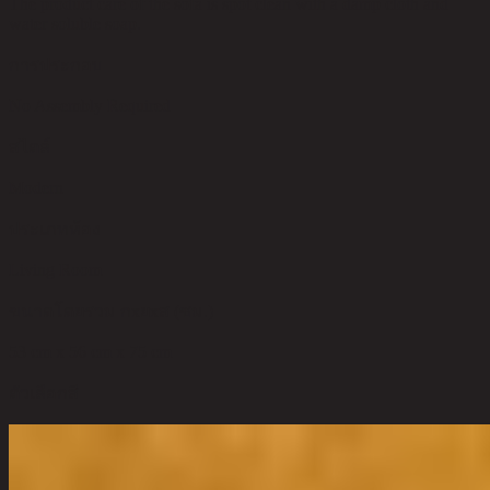
The product care of the sofa is spot clean with a damp cloth and
water soluble soap.
การประกอบ
No Assembly Required
สไตล์
Modern
ประเภทห้อง
Living Room
ขนาดโดยรวม กxยxส (ซม.)
53 cm x 56 cm x 75 cm
ตัวเลือกสี