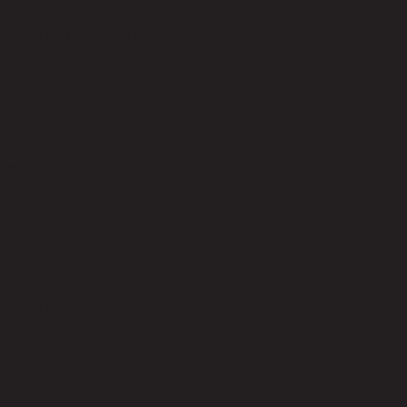
Foam
ความสามารถในการรับน้ำหนัก (กก.)
150
วัสดุของโครงสร้างที่นั่ง
Foam
มีหมอนให้
No
วัสดุของพนักพิง
Foam
ความสูงจากพื้นถึงเบาะสูงสุด (ซม.)
48.00
การดูแลผลิตภัณฑ์