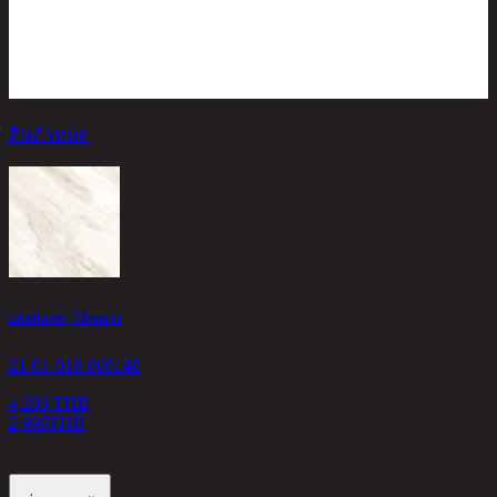
สินค้าหมด
K
2
SASHA/60, โต๊ะกลาง
1
21-01-016-000148
4,280 THB
2,996
THB