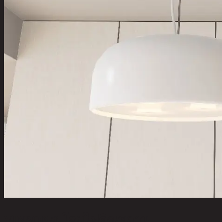
VINSON/3,โคมไฟติดเพดาน