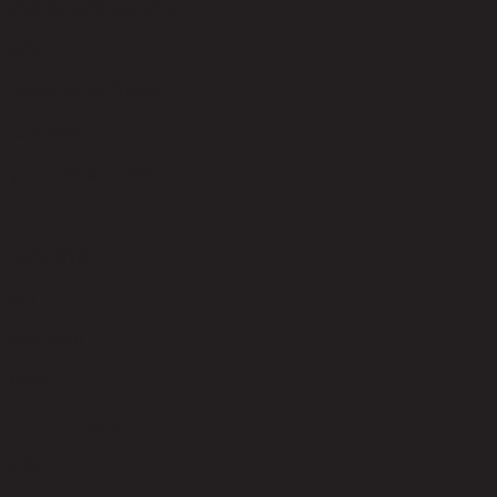
Watt สูงสุดต่อหลอดไฟ
60W
แรงดันไฟฟ้า (โวลต์)
220-240V
รูปแบบขั้วหลอดไฟ
E27
มีสวิทช์ให้
NO
สีของสาย
White
ความยาวของสาย
1.0m