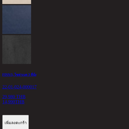
3
FINN/3, โซฟาเบด 3 ที่นั่ง
22-01-024-000017
29,980 THB
14,990
THB
เพิ่มลงตะกร้า