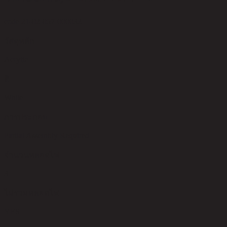
code 21-02-057-000032
วัสดุหลัก
Acrylic
สี
White
การประกอบ
Partial Assembly Required
จำนวนหลอดไฟ
3
ไม่รวมหลอดไฟ
YES