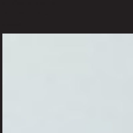
ขนาดโดยรวม กxยxส (ซม.)
48 cm x 48 cm x 120 cm
ตัวเลือกสี