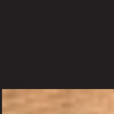
JAXSON,ลังเก็บของ
code 21-02-064-000002
วัสดุหลัก
Fir Wood
สี
Natural Wood
ขนาดโดยรวม กxยxส (ซม.)
31 cm x 23 cm x 16 cm
ตัวเลือกสี