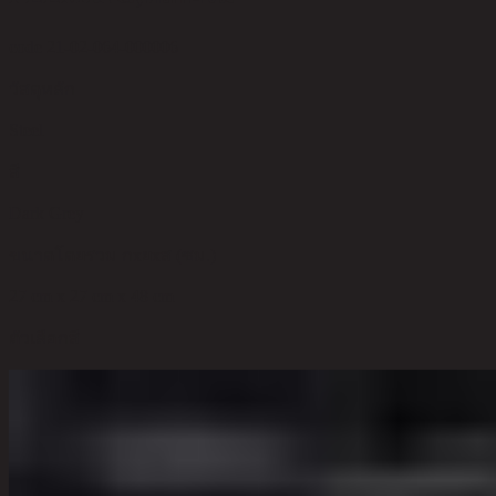
code 21-02-064-000006
วัสดุหลัก
Steel
สี
Dark Grey
ขนาดโดยรวม กxยxส (ซม.)
27 cm x 27 cm x 48 cm
ตัวเลือกสี