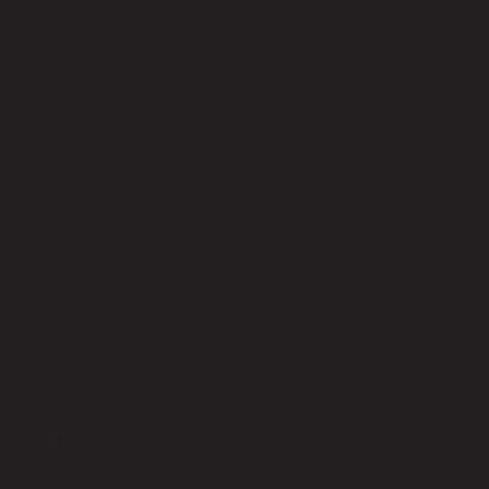
1.1Drawer(Left) Inside drawer dimension W20 x D36 x H68 cm
2.Bottom Shelves -3 adjutable shelf
การดูแลผลิตภัณฑ์
1. Avoid direct sunlight 2. Clean with damp cloth
การประกอบ
Full Assembly
สไตล์
Modern
ประเภทห้อง
Bedroom
ขนาดโดยรวม กxยxส (ซม.)
40 cm x 40 cm x 160 cm
ขนาดกระจกส่วนกลาง (ซม.)