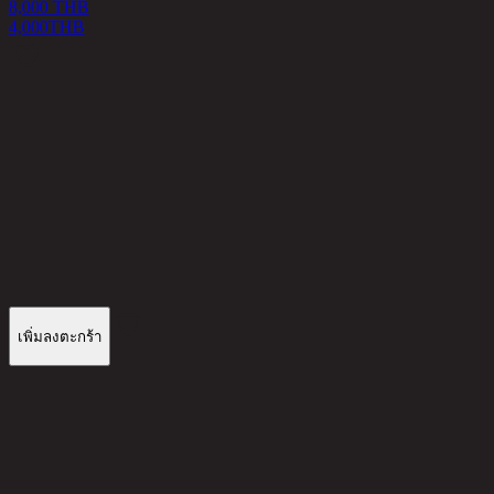
8,000 THB
4,000
THB
A
2
8
เพิ่มลงตะกร้า