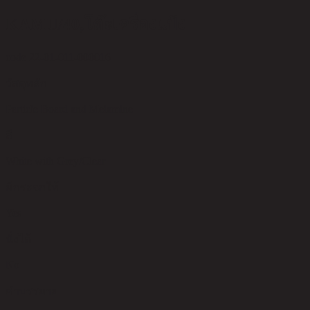
KAMU/40,โต๊ะเครื่องแป้ง
code 22-01-011-000016
วัสดุหลัก
Particle Board and Melamine
สี
White with Grey/Clear
มีกระจกให้
Yes
นั่งได้
No
คำบรรยาย