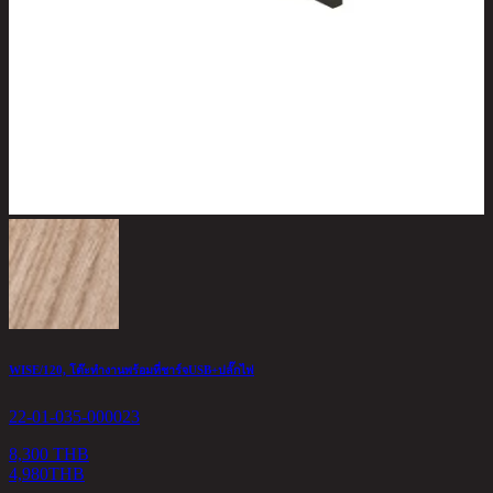
WISE/120, โต๊ะทำงานพร้อมที่ชาร์จUSB+ปลั๊กไฟ
D
22-01-035-000023
2
8,300 THB
4,980
THB
2