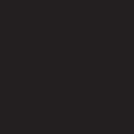
JACOBS/90,โต๊ะกลาง
code 22-01-016-000011
วัสดุหน้าท็อป
Particle Board and Melamine
สีหน้าท็อป
Dark Walnut
วัสดุของขา
Steel
สีของขา
Black
ความสามารถในการรับน้ำหนัก (กก.)
50.00