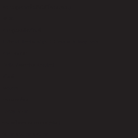
ความสูงจากพื้นถึงใต้โครง (ซม.)
38.00
การดูแลผลิตภัณฑ์
1. Avoid direct sunlight 2. Clean with damp cloth
การประกอบ
Partial Assembly Required
สไตล์
Modern
ประเภทห้อง
Living Room
ขนาดโดยรวม กxยxส (ซม.)
90 cm x 60 cm x 40 cm