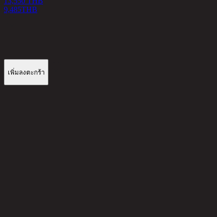
13,550 THB
9,485
THB
เพิ่มลงตะกร้า