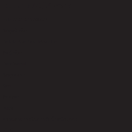
BILLKIN/70,โต๊ะกลาง
code 22-01-016-000023
วัสดุหน้าท็อป
Particle Board and Melamine
สีหน้าท็อป
Dark Walnut
วัสดุของขา
Steel
สีของขา
Black
ความสามารถในการรับน้ำหนัก (กก.)
50.00