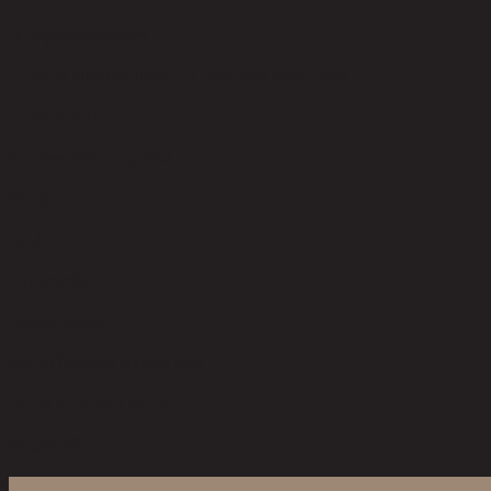
การดูแลผลิตภัณฑ์
1. Avoid direct sunlight 2. Clean with damp cloth
การประกอบ
No Assembly Required
สไตล์
Modern
ประเภทห้อง
Living Room
ขนาดโดยรวม กxยxส (ซม.)
70 cm x 70 cm x 40 cm
ตัวเลือกสี