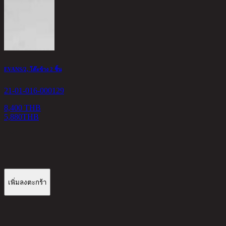
EVANS/2, โต๊ะข้าง 2 ชิ้น
21-01-016-000129
K
8,400 THB
5,880
THB
2
3
เพิ่มลงตะกร้า