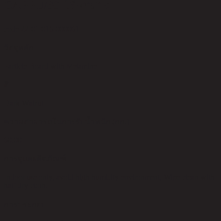
CAPPU/60 โต๊ะกลาง
code 22-01-016-000061
วัสดุหลัก
Particle Board with Melamine
สี
Dark Walnut
ความสามารถในการรับน้ำหนัก (กก.)
60.00
การดูแลผลิตภัณฑ์
Indoor use only, avoid high humidity environment, Wipe clean with
half dry cloth.
การประกอบ