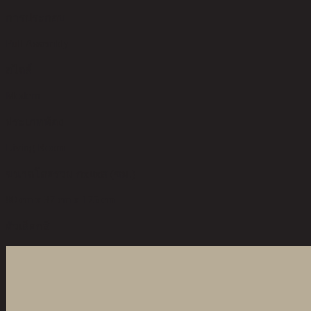
การประกอบ
Full Assembly
สไตล์
Modern
ประเภทห้อง
Living Room
ขนาดโดยรวม กxยxส (ซม.)
80 cm x 37 cm x 175 cm
ตัวเลือกสี