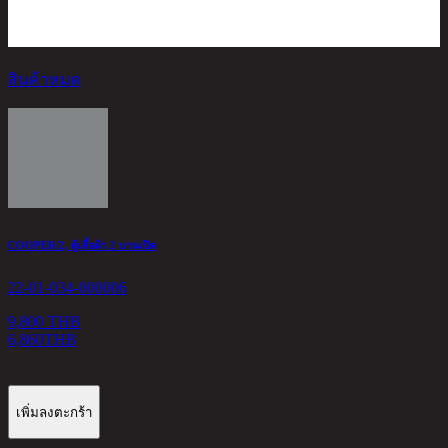
สินค้าหมด
H
2
COOPER/2, ตู้เสื้อผ้า 2 บานเปิด
2
22-01-034-000006
9,800 THB
6,860
THB
เพิ่มลงตะกร้า