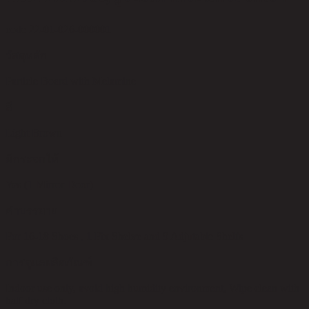
code 22-01-026-000001
วัสดุหลัก
Particle Board with Melamine
สี
Light Brown
มีกระจกให้
Yes (1 Mirror Door)
คำบรรยาย
For 16-18 Shoes , 1 Fix Shelve and 9 Adjutable Shelfs
การดูแลผลิตภัณฑ์
Indoor use only, avoid high humidity environment, Wipe clean with
half dry cloth.