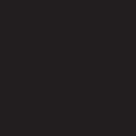
80.00
ความสูงจากพื้นถึงใต้โครง (ซม.)
72.00
ความสูงของขา
72.00
จำนวนที่นั่ง
2
การดูแลผลิตภัณฑ์
Indoor use only, avoid high humidity environment, Wipe clean with
half dry cloth.
การประกอบ
Partial Assembly Required
สไตล์