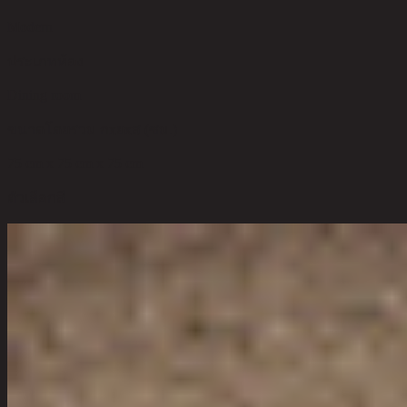
Modern
ประเภทห้อง
Dining room
ขนาดโดยรวม กxยxส (ซม.)
75 cm x 75 cm x 75 cm
ตัวเลือกสี