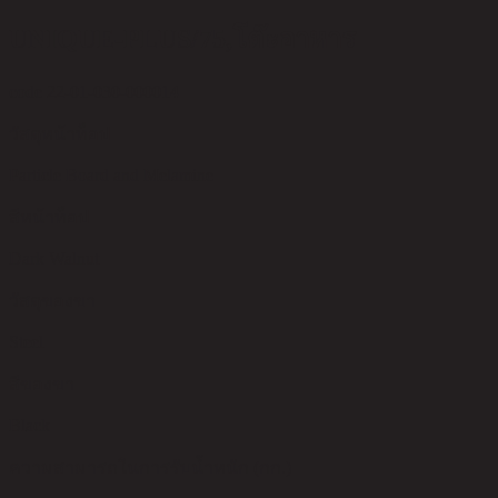
UNIQUE-PLUS/75,โต๊ะอาหาร
code 22-01-030-000014
วัสดุหน้าท็อป
Particle Board and Melamine
สีหน้าท็อป
Dark Walnut
วัสดุของขา
Steel
สีของขา
Black
ความสามารถในการรับน้ำหนัก (กก.)