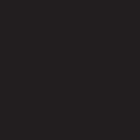
KAIZER/120,ชั้นวางทีวี
code 22-01-033-000007
วัสดุหลัก
Particle Board and Melamine
สี
Light Brown and Grey
มีที่เก็บสายไฟ
No
ความสามารถในการรับน้ำหนัก (กก.)
80.00
รองรับทีวีได้ขนาดสูงสุด (นิ้ว)
55.00