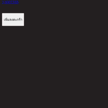
3,600
THB
1
เพิ่มลงตะกร้า