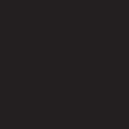
คำบรรยาย
6 Shelves
การดูแลผลิตภัณฑ์
Indoor use only, avoid high humidity environment, Wipe clean with
half dry cloth.
การประกอบ
Partial Assembly Required
สไตล์
Modern
ประเภทห้อง
Living Room
ขนาดโดยรวม กxยxส (ซม.)