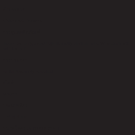
คำบรรยาย
4 Shelves/2 Drawers
การดูแลผลิตภัณฑ์
Indoor use only, avoid high humidity environment, Wipe clean with
half dry cloth.
การประกอบ
Partial Assembly Required
สไตล์
Modern
ประเภทห้อง
Living Room
ขนาดโดยรวม กxยxส (ซม.)