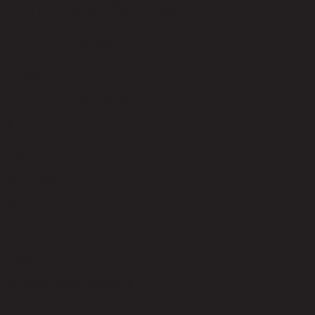
KAIZER/180,ชั้นวางทีวี
code 22-01-033-000008
วัสดุหลัก
Particle Board and Melamine
สี
Light Brown and Grey
มีที่เก็บสายไฟ
No
ความสามารถในการรับน้ำหนัก (กก.)
120.00
รองรับทีวีได้ขนาดสูงสุด (นิ้ว)
80.00