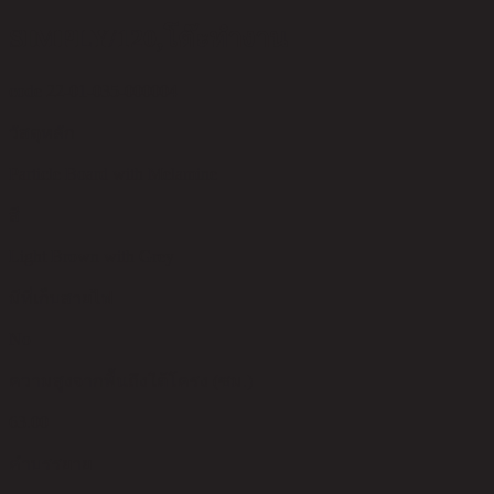
SIMPLY/120,โต๊ะทำงาน
code 22-01-035-000004
วัสดุหลัก
Particle Board with Melamine
สี
Light Brown with Grey
มีที่เก็บสายไฟ
No
ความสูงจากพื้นถึงใต้โครง (ซม.)
63.00
คำบรรยาย