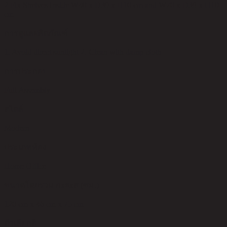
2 Fix Shelves Inside W40 x D39 x H10 cm and W70 x D39 x H10
cm
การดูแลผลิตภัณฑ์
1. Avoid direct sunlight 2. Clean with damp cloth
การประกอบ
Full Assembly
สไตล์
Modern
ประเภทห้อง
Home Office
ขนาดโดยรวม กxยxส (ซม.)
120 cm x 46 cm x 75 cm
ตัวเลือกสี