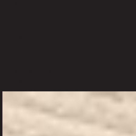
Full Assembly
สไตล์
Modern
ประเภทห้อง
Home Office
ขนาดโดยรวม กxยxส (ซม.)
120 cm x 60 cm x 123 cm
ตัวเลือกสี