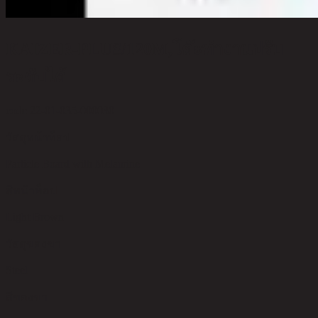
KAIZER-PLUS/120M,โต๊ะทำงานปรับ
ระดับได้
code 22-01-035-000030
วัสดุหน้าท็อป
Particle Board with Melamine
สีหน้าท็อป
Light Brown
วัสดุของขา
Steel
สีของขา