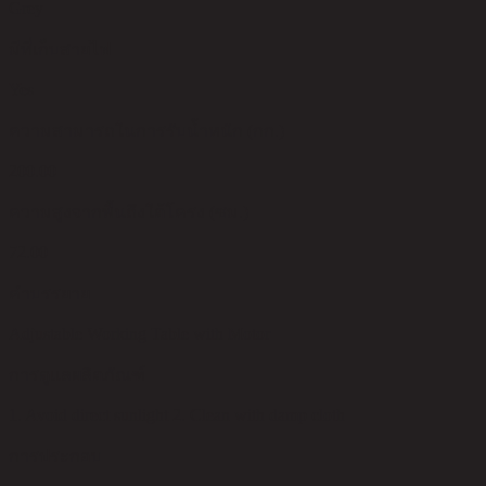
Grey
มีที่เก็บสายไฟ
Yes
ความสามารถในการรับน้ำหนัก (กก.)
200.00
ความสูงจากพื้นถึงใต้โครง (ซม.)
72.00
คำบรรยาย
Adjustable Working Table with Motor
การดูแลผลิตภัณฑ์
1. Avoid direct sunlight 2. Clean with damp cloth
การประกอบ