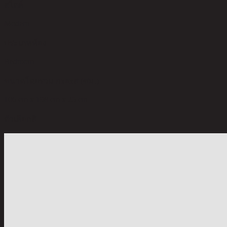
สไตล์
Modern
ประเภทห้อง
Bedroom
ขนาดโดยรวม กxยxส (ซม.)
106 cm x 198 cm x 25 cm
ตัวเลือกสี