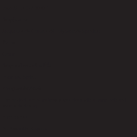
code 22-03-072-000001
วัสดุหุ้มเบาะ
Jacquard(47% Cotton,47% Polyester,6% Spandex)
สีเบาะ
Cream
วัสดุของโครงสร้างที่นั่ง
Foam and Spring
การดูแลผลิตภัณฑ์
The product care of mattress is spot clean with a damp cloth and
water soluble soap
การประกอบ
No Assembly Required