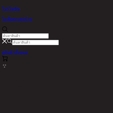
โปรโมชัน
ไอเดียตกแต่งบ้าน
ดูสินค้าทั้งหมด
Cannot read properties of null (reading
'messages')