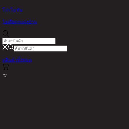
โปรโมชัน
ไอเดียตกแต่งบ้าน
ดูสินค้าทั้งหมด
Cannot read properties of null (reading
'messages')