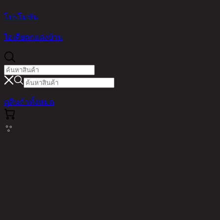
โปรโมชัน
ไอเดียตกแต่งบ้าน
ดูสินค้าทั้งหมด
Cannot read properties of null (reading
'messages')