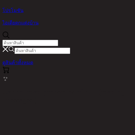
โปรโมชัน
ไอเดียตกแต่งบ้าน
ดูสินค้าทั้งหมด
Cannot read properties of null (reading
'messages')