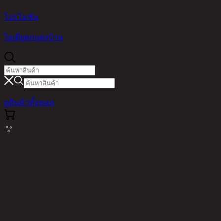
โปรโมชัน
ไอเดียตกแต่งบ้าน
ดูสินค้าทั้งหมด
Cannot read properties of null (reading
'messages')