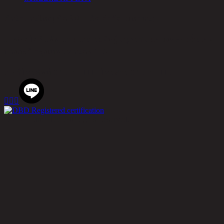
สำนักงานใหญ่ ชิค รีพับบลิค จำกัด (มหาชน)
90 ซอยโยธินพัฒนา ถนนประดิษฐ์มนูธรรม แขวงคลองจั่น เขต
บางกะปิ กรุงเทพมหานคร 10240
เบอร์โทรศัพท์
02-514-7111 |
โทรสาร
02-514-7115



© 2020 Rina Hey. All Rights Reserved.