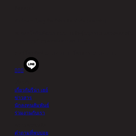
ติดต่อเรา
สำนักงานใหญ่ ชิค รีพับบลิค จำกัด (มหาชน)
90 ซอยโยธินพัฒนา ถนนประดิษฐ์มนูธรรม แขวงคลองจั่น
เขตบางกะปิ กรุงเทพมหานคร 10240
เบอร์โทรศัพท์
02-514-7111 |
โทรสาร
02-514-7115



เกี่ยวกับ
เกี่ยวกับรีน่า เฮย์
ข่าวสาร
นักลงทุนสัมพันธ์
ร่วมงานกับเรา
ความช่วยเหลือ
คำถามที่พบบ่อย