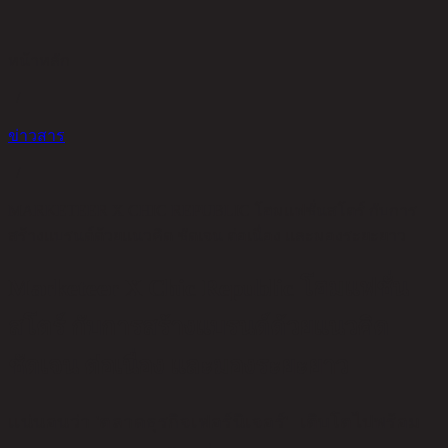
หน้าหลัก
/
ข่าวสาร
/
MARKETEER X CHIC REPUBLIC โฮมแฟชั่นสโตร์ กับการ
สร้างแบรนด์ด้วยแนวคิด ชัดเจน ต่อเนื่อง และมองระยะยาว
Marketeer X Chic Republic โฮมแฟชั่น
สโตร์ กับการสร้างแบรนด์ด้วยแนวคิด
ชัดเจน ต่อเนื่อง และมองระยะยาว
เเน่นอนว่า 'ตลาดธุรกิจเฟอร์นิเจอร์' เติบโตไปพร้อม