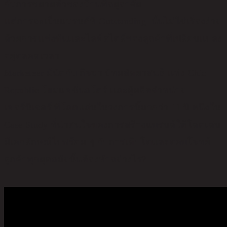
กับการขยายตัวของบ้านที่อยู่อาศัย
เเต่การจะเป็นแบรนด์ที่ Outstanding นั้นไม่ใช่เรื่องง่าย
ด้วยการเเข่งขันเเละไลฟ์สไตล์ของลูกค้าที่เปลี่ยนเเปลง
อยู่ตลอดเวลา
Marketeer มีนัดกับ กิจจา ปัทมสัตยาสนธิ เเห่ง Chic
Republic โฮมแฟชั่นสโตร์ เเละผู้ผลิตจำหน่าย
เฟอร์นิเจอร์ ที่โลดแล่นในวงการนี้มากว่า 11 ปี หนึ่งใน
Case Study ที่น่าสนใจของการสร้างแบรนด์ให้โดดเด่น
มีเอกลักษณ์ไปพร้อม ๆ กับการเติบโตและตอบโจทย์
ลูกค้าทุกยุคสมัยนั้นต้องทำอย่างไร?