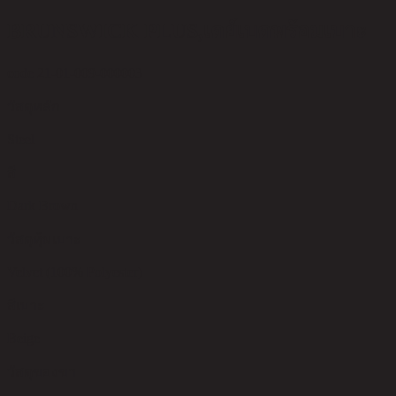
BRUNSWICK PLUS,เดย์เบดพร้อมเบาะ
code 21-01-009-000003
วัสดุหลัก
Steel
สี
Dark Brown
วัสดุหุ้มเบาะ
Velvet (100% Polyester)
สีเบาะ
Beige
วัสดุของขา