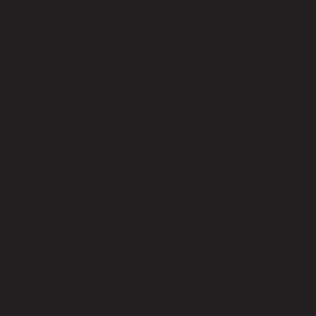
Steel
สีของขา
Dark Brown
วัสดุที่นั่ง
Foam
ความสามารถในการรับน้ำหนัก (กก.)
150.00
มีที่นอนให้
Yes
วัสดุของโครงสร้างที่นั่ง
Foam
มีหมอนให้