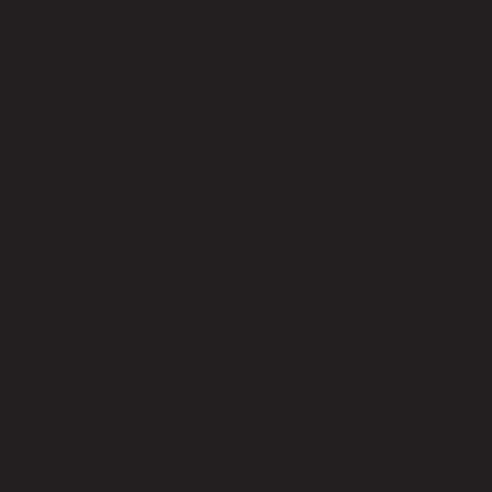
No
ความสูงของขา
28.00
ความสูงจากพื้นถึงเบาะสูงสุด (ซม.)
40.00
การดูแลผลิตภัณฑ์
Indoor use only, avoid high humidity environment, Wipe clean with
half dry cloth.
การประกอบ
Full Assembly
สไตล์
Industrial
ประเภทห้อง