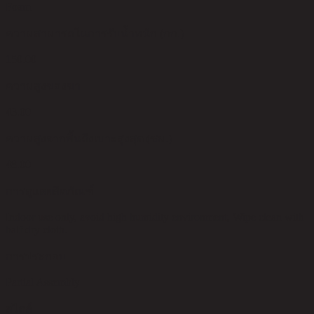
Foam
ความสามารถในการรับน้ำหนัก (กก.)
150.00
ความสูงของขา
43.00
ความสูงจากพื้นถึงเบาะสูงสุด (ซม.)
48.00
การดูแลผลิตภัณฑ์
Indoor use only, avoid high humidity environment, Wipe clean with
half dry cloth.
การประกอบ
Partial Assembly
สไตล์