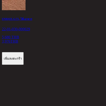
UNIQUE-G/75, โต๊ะอาหาร
A
22-01-030-000029
2
5,680 THB
3,976
THB
2
เพิ่มลงตะกร้า