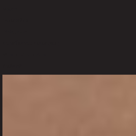
Modern
ประเภทห้อง
Dining room
ขนาดโดยรวม กxยxส (ซม.)
48 cm x 52 cm x 79 cm
ตัวเลือกสี