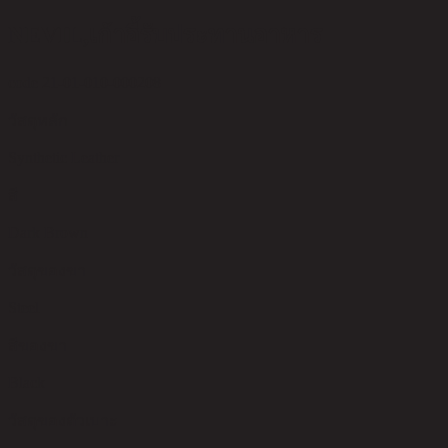
NEVIL,เก้าอี้รับประทานอาหาร
code 21-01-010-000208
วัสดุหลัก
Synthetic Leather
สี
Dark Brown
วัสดุของขา
Steel
สีของขา
Black
วัสดุของตัวเบาะ