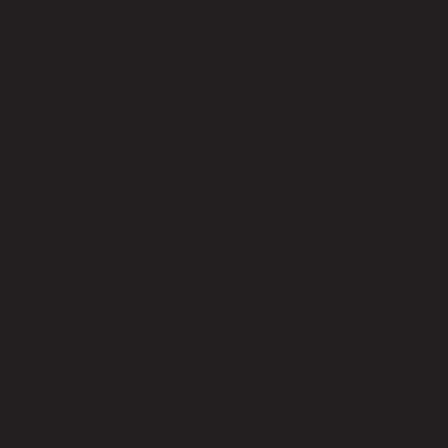
45.00
การดูแลผลิตภัณฑ์
Indoor use only, avoid high humidity environment, Wipe clean with
half dry cloth.
การประกอบ
Partial Assembly Required
สไตล์
Modern
ประเภทห้อง
Living Room
ขนาดโดยรวม กxยxส (ซม.)
45 cm x 35 cm x 50 cm