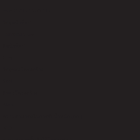
code 21-01-016-000115
วัสดุหน้าท็อป
Tempered Glass
สีหน้าท็อป
Grey
วัสดุของโครงสร้าง
Steel
สีของโครงสร้าง
Black
ความสามารถในการรับน้ำหนัก (กก.)
30.00
ความสูงจากพื้นถึงใต้โครง (ซม.)