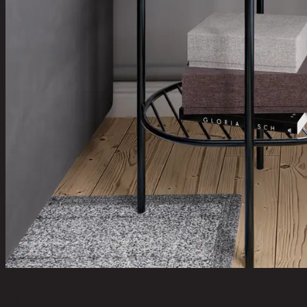
MENDES/45,โต๊ะข้าง