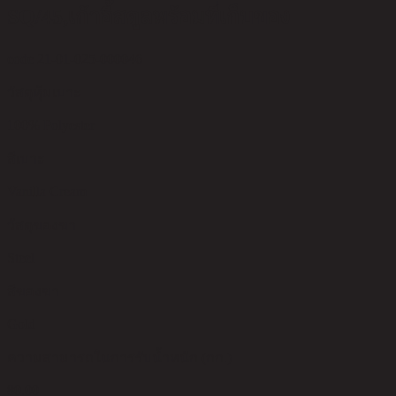
SQ/45,เก้าอี้สตูลพร้อมที่เก็บของ
code 21-01-025-000046
วัสดุหุ้มเบาะ
100% Polyester
สีเบาะ
Vanilla Cream
วัสดุของขา
Steel
สีของขา
Gold
ความสามารถในการรับน้ำหนัก (กก.)
80.00