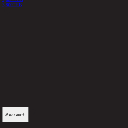
3,800
THB
6
เพิ่มลงตะกร้า