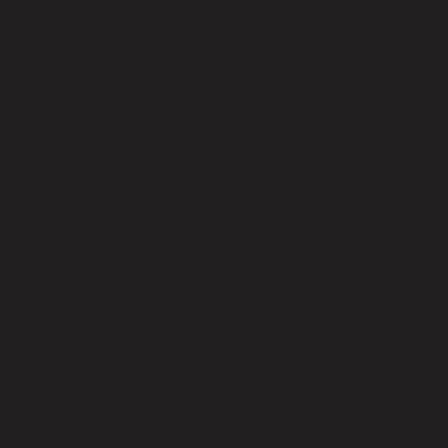
ความจุใช้งานได้
Yes
การดูแลผลิตภัณฑ์
Indoor use only, avoid high humidity environment, Wipe clean with
half dry cloth
การประกอบ
Partial Assembly
สไตล์
Modern
ประเภทห้อง
Living Room
ขนาดโดยรวม กxยxส (ซม.)