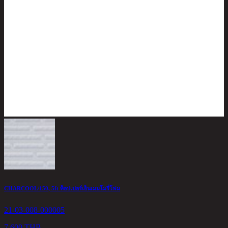
CHARCOOL/150, 5ft ท็อปเปอร์เย็นเมมโมรี่โฟม
V
21-03-008-000005
2
7,600 THB