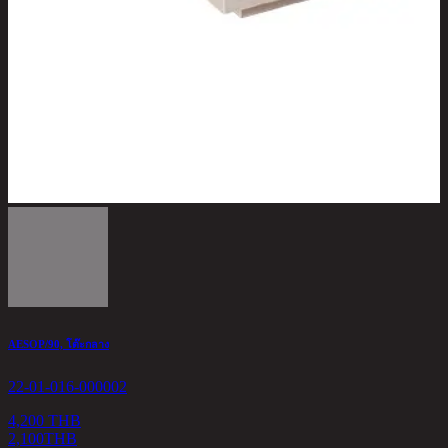
AESOP/90, โต๊ะกลาง
L
22-01-016-000002
2
4,200 THB
2,100
THB
4