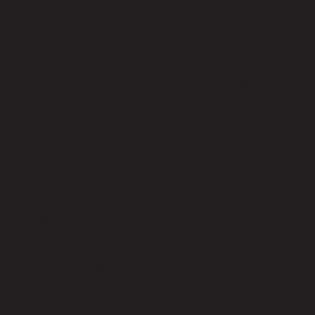
ความจุใช้งานได้
No
การดูแลผลิตภัณฑ์
Spot clean with a damp cloth,Do not use,strong liquid cleaners.
การประกอบ
No Assembly Required
สไตล์
Modern
ประเภทห้อง
Living Room
ขนาดโดยรวม กxยxส (ซม.)
34 cm x 34 cm x 42 cm