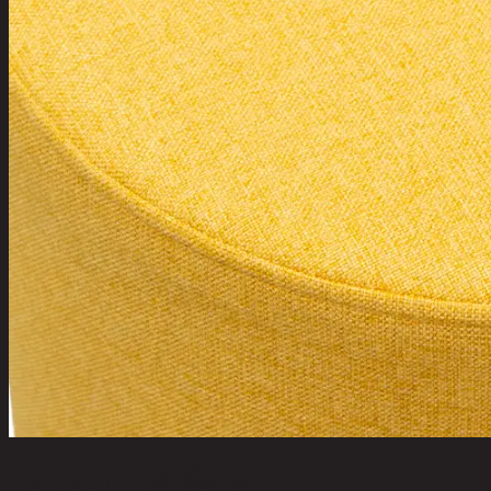
DARNELL,เก้าอี้สตูล