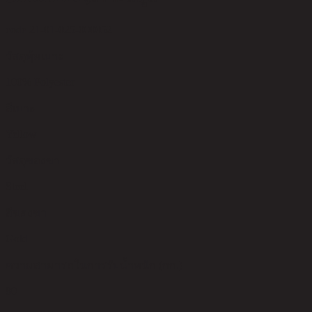
code 21-01-025-000052
วัสดุหุ้มเบาะ
100% Polyester
สีเบาะ
Yellow
วัสดุของขา
Steel
สีของขา
Gold
ความสามารถในการรับน้ำหนัก (กก.)
80