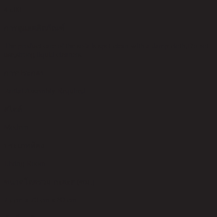
45.00
การดูแลผลิตภัณฑ์
The product care of the sofa is spot clean with a damp cloth,Do not
use,strong liquid cleaners.
การประกอบ
Partial Assembly Required
สไตล์
Modern
ประเภทห้อง
Living Room
ขนาดโดยรวม กxยxส (ซม.)
75 cm x 70 cm x 80 cm