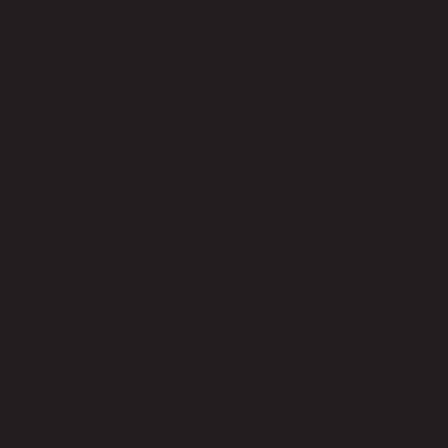
ANNETT-PLUS/1,โซฟา 1 ที่นั่ง
code 22-01-027-000294
วัสดุหุ้มเบาะ
Velvet (100% Polyester)
สีเบาะ
Silver Grey
วัสดุของขา
Wood
สีของขา
Black
วัสดุที่นั่ง