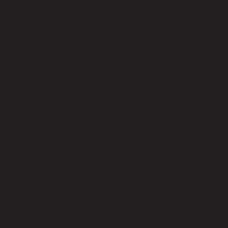
Foam and Polyester fiber
ความสามารถในการรับน้ำหนัก (กก.)
100.00
วัสดุของโครงสร้างที่นั่ง
Rubber Wood
มีหมอนให้
No
วัสดุของพนักพิง
Foam and Polyester Fiber
ความสูงของขา
24.00
ความสูงจากพื้นถึงเบาะสูงสุด (ซม.)