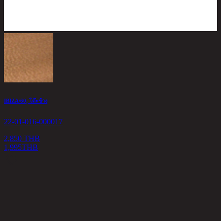
IBIZA/60, โต๊ะข้าง
22-01-016-000017
2,850 THB
1,995
THB
Y
2
9