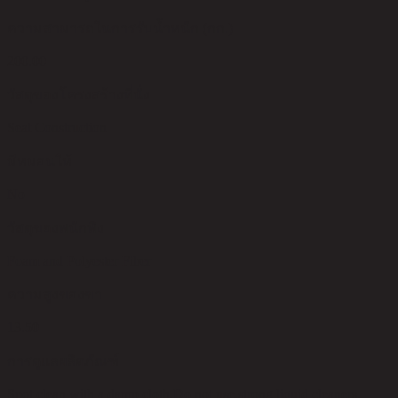
ความสามารถในการรับน้ำหนัก (กก.)
200.00
วัสดุของโครงสร้างที่นั่ง
Seat Construction
มีหมอนให้
No
วัสดุของพนักพิง
Foam and Polyester Fiber
ความสูงของขา
13.50
การดูแลผลิตภัณฑ์
Spot clean with a damp cloth,Do not use,strong liquid cleaners.