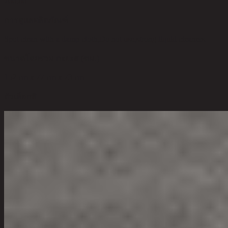
200.00
การดูแลผลิตภัณฑ์
Spot clean with a damp cloth,Do not use,strong liquid cleaners.
ขนาดโดยรวม กxยxส (ซม.)
152 cm x 77 cm x 73 cm
ตัวเลือกสี