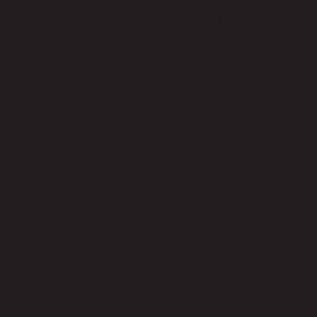
MODERN LIFE PLUS/2,โซฟา 2 ที่นั่ง
code 22-01-027-000361
วัสดุหุ้มเบาะ
Velvet (100% Polyester)
สีเบาะ
Trendy Dark Grey
วัสดุของขา
Steel
สีของขา
Chrome
ความสามารถในการรับน้ำหนัก (กก.)