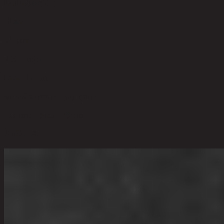
Partial Assembly
สไตล์
Modern
ประเภทห้อง
Living Room
ขนาดโดยรวม กxยxส (ซม.)
180 cm x 75 cm x 73 cm
ตัวเลือกสี