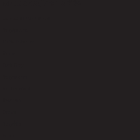
MALIZA/3,โซฟา 3 ที่นั่ง
code 22-01-027-000438
วัสดุหุ้มเบาะ
100% Polyester
สีเบาะ
Dark Grey
วัสดุของขา
Rubber Wood
สีของขา
Brown
วัสดุที่นั่ง
Foam