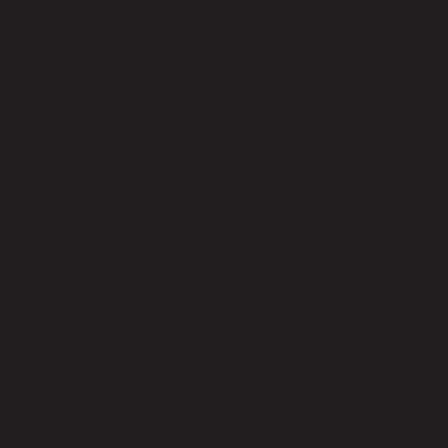
วัสดุของโครงสร้างที่นั่ง
Foam
มีหมอนให้
No
วัสดุของพนักพิง
Foam
ความสูงจากพื้นถึงเบาะสูงสุด (ซม.)
43.00
การดูแลผลิตภัณฑ์
The product care of the sofa is spot clean with a damp cloth,Do not
use,strong liquid cleaners.
การประกอบ