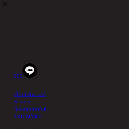
ติดต่อเรา
สำนักงานใหญ่ ชิค รีพับบลิค จำกัด (มหาชน)
90 ซอยโยธินพัฒนา ถนนประดิษฐ์มนูธรรม แขวงคลองจั่น
เขตบางกะปิ กรุงเทพมหานคร 10240
เบอร์โทรศัพท์
02-514-7111 |
โทรสาร
02-514-7115



เกี่ยวกับ
เกี่ยวกับรีน่า เฮย์
ข่าวสาร
นักลงทุนสัมพันธ์
ร่วมงานกับเรา
ความช่วยเหลือ