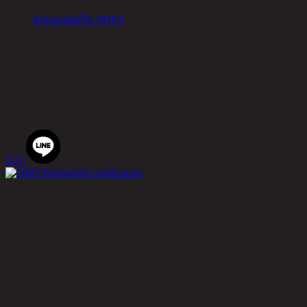
ส่งแบบฟอร์ม PDPA
สำนักงานใหญ่ ชิค รีพับบลิค จำกัด (มหาชน)
90 ซอยโยธินพัฒนา ถนนประดิษฐ์มนูธรรม แขวงคลองจั่น เขต
บางกะปิ กรุงเทพมหานคร 10240
เบอร์โทรศัพท์
02-514-7111 |
โทรสาร
02-514-7115



© 2020 Rina Hey. All Rights Reserved.