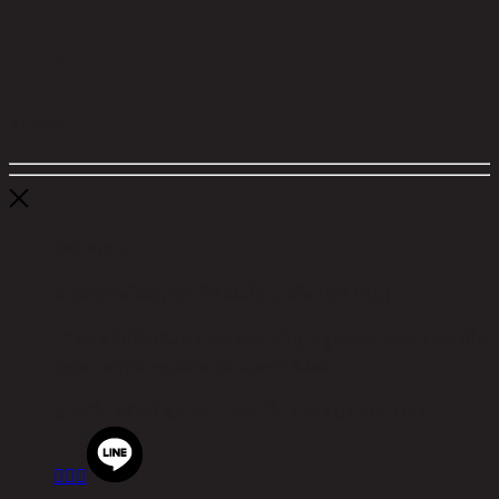
<
1
>
ตัวกรอง
ติดต่อเรา
สำนักงานใหญ่ ชิค รีพับบลิค จำกัด (มหาชน)
90 ซอยโยธินพัฒนา ถนนประดิษฐ์มนูธรรม แขวงคลองจั่น
เขตบางกะปิ กรุงเทพมหานคร 10240
เบอร์โทรศัพท์
02-514-7111 |
โทรสาร
02-514-7115


