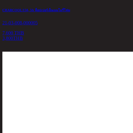
CHARCOOL/150, 5ft ท็อปเปอร์เย็นเมมโมรี่โฟม
21-03-008-000005
7,600 THB
3,800
THB