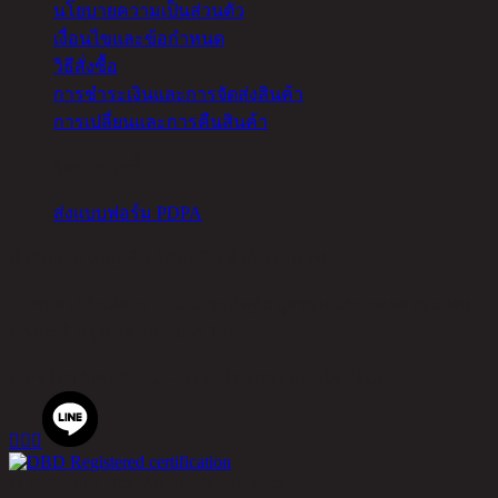
นโยบายความเป็นส่วนตัว
เงื่อนไขและข้อกำหนด
วิธีสั่งซื้อ
การชำระเงินและการจัดส่งสินค้า
การเปลี่ยนและการคืนสินค้า
จัดการคุกกี้
ส่งแบบฟอร์ม PDPA
สำนักงานใหญ่ ชิค รีพับบลิค จำกัด (มหาชน)
90 ซอยโยธินพัฒนา ถนนประดิษฐ์มนูธรรม แขวงคลองจั่น เขต
บางกะปิ กรุงเทพมหานคร 10240
เบอร์โทรศัพท์
02-514-7111 |
โทรสาร
02-514-7115



© 2020 Rina Hey. All Rights Reserved.