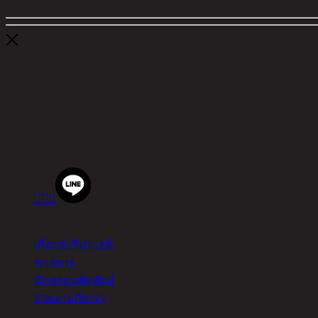
ติดต่อเรา
สำนักงานใหญ่ ชิค รีพับบลิค จำกัด (มหาชน)
90 ซอยโยธินพัฒนา ถนนประดิษฐ์มนูธรรม แขวงคลองจั่น 
เบอร์โทรศัพท์
02-514-7111 |
โทรสาร
02-514-7115



เกี่ยวกับ
เกี่ยวกับรีน่า เฮย์
ข่าวสาร
นักลงทุนสัมพันธ์
ร่วมงานกับเรา