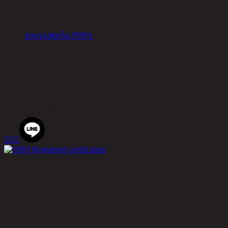
จัดการคุกกี้
ส่งแบบฟอร์ม PDPA
สำนักงานใหญ่ ชิค รีพับบลิค จำกัด (มหาชน)
90 ซอยโยธินพัฒนา ถนนประดิษฐ์มนูธรรม แขวงคลองจั่น เขต
บางกะปิ กรุงเทพมหานคร 10240
เบอร์โทรศัพท์
02-514-7111 |
โทรสาร
02-514-7115



© 2020 Rina Hey. All Rights Reserved.