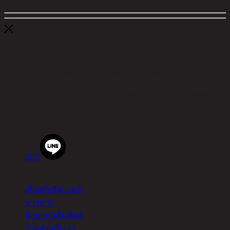
ติดต่อเรา
สำนักงานใหญ่ ชิค รีพับบลิค จำกัด (มหาชน)
90 ซอยโยธินพัฒนา ถนนประดิษฐ์มนูธรรม แขวงคลองจั่น
เขตบางกะปิ กรุงเทพมหานคร 10240
เบอร์โทรศัพท์
02-514-7111 |
โทรสาร
02-514-7115



เกี่ยวกับ
เกี่ยวกับรีน่า เฮย์
ข่าวสาร
นักลงทุนสัมพันธ์
ร่วมงานกับเรา