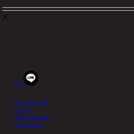
ติดต่อเรา
สำนักงานใหญ่ ชิค รีพับบลิค จำกัด (มหาชน)
90 ซอยโยธินพัฒนา ถนนประดิษฐ์มนูธรรม แขวงคลองจั่น 
เบอร์โทรศัพท์
02-514-7111 |
โทรสาร
02-514-7115



เกี่ยวกับ
เกี่ยวกับรีน่า เฮย์
ข่าวสาร
นักลงทุนสัมพันธ์
ร่วมงานกับเรา